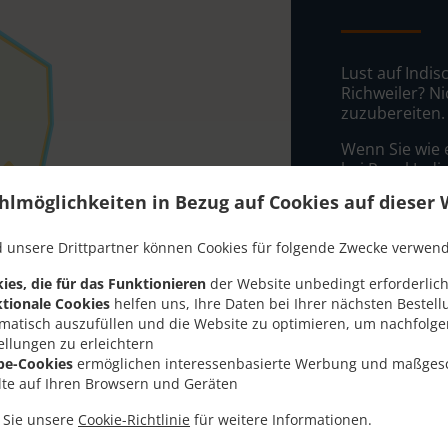
Lust auf Indi
Richweiler? Ni
zuzubereiten.
Wenn Sie wie 
bei Royal Indi
hlmöglichkeiten in Bezug auf Cookies auf dieser 
Wählen Sie ei
dass Ihnen uns
 unsere Drittpartner können Cookies für folgende Zwecke verwen
Liefergeb
ies, die für das Funktionieren
der Website unbedingt erforderlich
tionale Cookies
helfen uns, Ihre Daten bei Ihrer nächsten Bestell
matisch auszufüllen und die Website zu optimieren, um nachfolg
Zone 1
, M
ellungen zu erleichtern
Zone 2
, M
be-Cookies
ermöglichen interessenbasierte Werbung und maßges
lte auf Ihren Browsern und Geräten
Zone 3
, M
n Sie unsere
Cookie-Richtlinie
für weitere Informationen.
Zone 4
, M