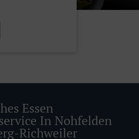
ches Essen
rservice In Nohfelden
rg-Richweiler