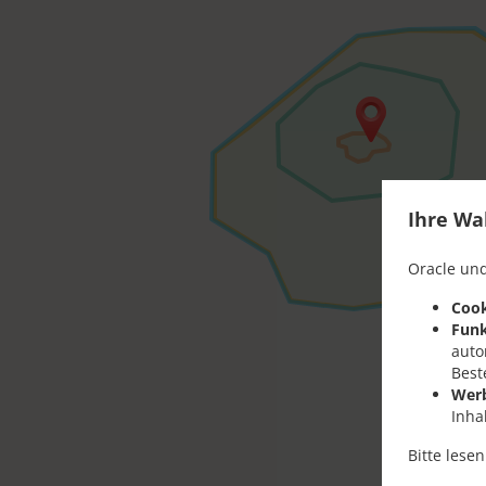
Ihre Wa
Oracle und
Cook
Funk
auto
Best
Wer
Inha
Bitte lese