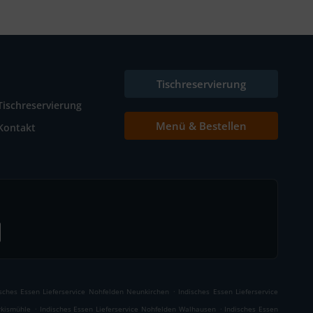
Tischreservierung
Tischreservierung
Menü & Bestellen
Kontakt
.
isches Essen Lieferservice Nohfelden Neunkirchen
Indisches Essen Lieferservice
.
.
rkismühle
Indisches Essen Lieferservice Nohfelden Walhausen
Indisches Essen