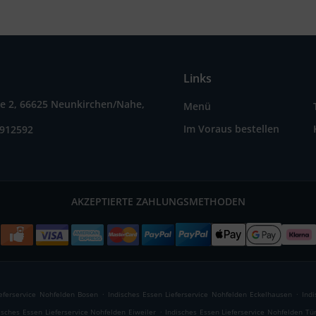
Links
ße 2, 66625 Neunkirchen/Nahe,
Menü
Im Voraus bestellen
9912592
AKZEPTIERTE ZAHLUNGSMETHODEN
.
.
ieferservice Nohfelden Bosen
Indisches Essen Lieferservice Nohfelden Eckelhausen
Ind
.
isches Essen Lieferservice Nohfelden Eiweiler
Indisches Essen Lieferservice Nohfelden Tü