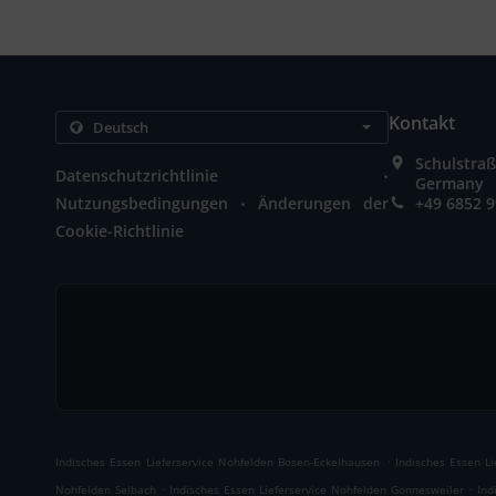
Kontakt
Schulstra
.
Datenschutzrichtlinie
Germany
.
Nutzungsbedingungen
Änderungen der
+49 6852 
Cookie-Richtlinie
.
Indisches Essen Lieferservice Nohfelden Bosen-Eckelhausen
Indisches Essen L
.
.
Nohfelden Selbach
Indisches Essen Lieferservice Nohfelden Gonnesweiler
Ind