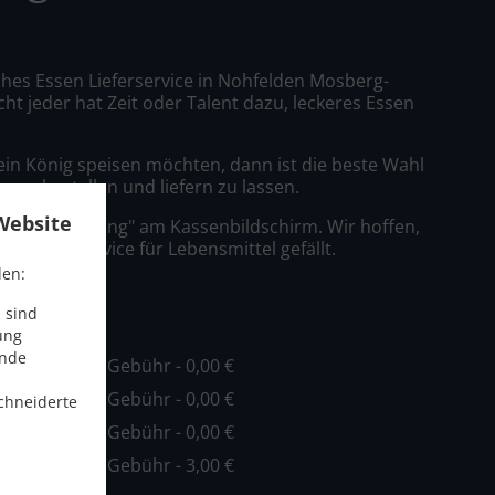
sches Essen Lieferservice in Nohfelden Mosberg-
cht jeder hat Zeit oder Talent dazu, leckeres Essen
ein König speisen möchten, dann ist die beste Wahl
go zu bestellen und liefern zu lassen.
Website
nfach "Lieferung" am Kassenbildschirm. Wir hoffen,
er Lieferservice für Lebensmittel gefällt.
den:
ühr
 sind
ung
ende
ind. - 15,00 €, Gebühr - 0,00 €
ind. - 20,00 €, Gebühr - 0,00 €
chneiderte
ind. - 40,00 €, Gebühr - 0,00 €
ind. - 40,00 €, Gebühr - 3,00 €