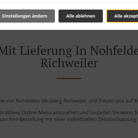
Einstellungen ändern
Alle ablehnen
Alle akzept
Mit Lieferung In Nohfel
Richweiler
Nähe von Nohfelden Mosberg-Richweiler und freuen uns auf Ih
teraktives Online-Menü anzusehen und bestellen Sie wenn Sie
ute Ihre Bestellung mit einer individuellen Zeitabschätzung 