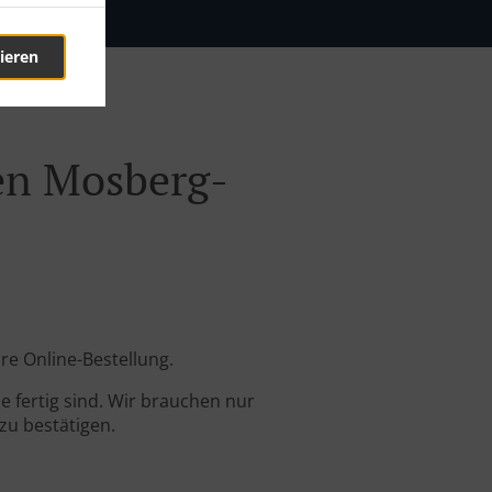
ieren
den Mosberg-
re Online-Bestellung.
 fertig sind. Wir brauchen nur
zu bestätigen.