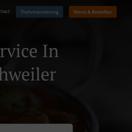
TAKT
Tischreservierung
Menü & Bestellen
rvice In
hweiler