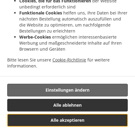
Cookies, die für das Funktionieren
der Website
.
.
Lieferservice Nonnweiler Primstal
Indisches Essen Lieferservice Nonnweiler
unbedingt erforderlich sind
.
Indisches Essen Lieferservice Namborn Furschweiler
Indisches Essen Lieferservice
Funktionale Cookies
helfen uns, Ihre Daten bei Ihrer
.
.
Namborn Güdesweiler
Indisches Essen Lieferservice Namborn Eisweiler
Indisches
nächsten Bestellung automatisch auszufüllen und
.
Essen Lieferservice Namborn Hofeld-Mauschbach
die Website zu optimieren, um nachfolgende
Indisches Essen Lieferservice
Bestellungen zu erleichtern
.
.
Namborn Hirstein
Indisches Essen Lieferservice Namborn Pinsweiler
Indisches
Werbe-Cookies
ermöglichen interessenbasierte
.
.
Essen Lieferservice Namborn
Indisches Essen Lieferservice Tholey Bergweiler
Werbung und maßgeschneiderte Inhalte auf Ihren
.
.
Indisches Essen Lieferservice Tholey Theley
Indisches Essen Lieferservice Tholey
Browsern und Geräten
.
Indisches Essen Lieferservice Sankt Wendel Marth
Indisches Essen Lieferservice
Bitte lesen Sie unsere
Cookie-Richtlinie
für weitere
.
.
Sankt Wendel Bliesen
Indisches Essen Lieferservice Sankt Wendel
Indisches Essen
Informationen.
.
.
.
Lieferservice Marpingen
Salate Lieferservice
Fast Food Lieferservice
Essen zum
mitnehmen und zum Liefern
Einstellungen ändern
Unterstützt von:
Alle ablehnen
Online Foodor | info@onlinefoodor.com
Alle akzeptieren